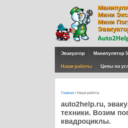
Манипул
Мини Экс
Мини Пог
Эвакуато
Эвакуатор
Манипулятор 5
Наши работы
Цены на ус
Главная
/
Наши работы
auto2help.ru, эва
техники. Возим по
квадроциклы.